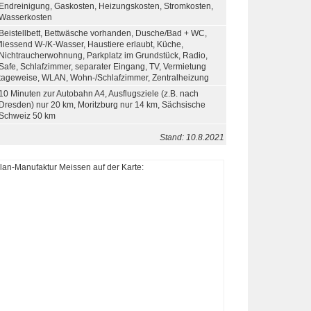
Endreinigung, Gaskosten, Heizungskosten, Stromkosten,
Wasserkosten
Beistellbett, Bettwäsche vorhanden, Dusche/Bad + WC,
fliessend W-/K-Wasser, Haustiere erlaubt, Küche,
Nichtraucherwohnung, Parkplatz im Grundstück, Radio,
Safe, Schlafzimmer, separater Eingang, TV, Vermietung
tageweise, WLAN, Wohn-/Schlafzimmer, Zentralheizung
10 Minuten zur Autobahn A4, Ausflugsziele (z.B. nach
Dresden) nur 20 km, Moritzburg nur 14 km, Sächsische
Schweiz 50 km
Stand: 10.8.2021
n-Manufaktur Meissen auf der Karte: