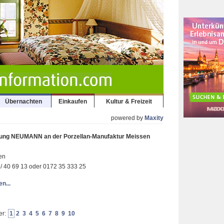
Übernachten
Einkaufen
Kultur & Freizeit
powered by
Maxity
ung NEUMANN an der Porzellan-Manufaktur Meissen
en
1 / 40 69 13 oder 0172 35 333 25
n...
er:
1
2
3
4
5
6
7
8
9
10