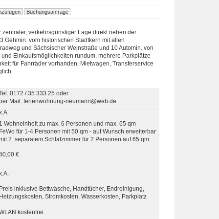
 zentraler, verkehrsgünstiger Lage direkt neben der
3 Gehmin. vom historischen Stadtkern mit allen
radweg und Sächsischer Weinstraße und 10 Automin. von
és und Einkaufsmöglichkeiten rundum, mehrere Parkplätze
hkeit für Fahrräder vorhanden, Mietwagen, Transferservice
lich.
Tel. 0172 / 35 333 25 oder
per Mail: ferienwohnung-neumann@web.de
k.A.
1 Wohneinheit zu max. 6 Personen und max. 65 qm
FeWo für 1-4 Personen mit 50 qm - auf Wunsch erweiterbar
mit 2. separatem Schlafzimmer für 2 Personen auf 65 qm
40,00 €
k.A.
Preis inklusive Bettwäsche, Handtücher, Endreinigung,
Heizungskosten, Stromkosten, Wasserkosten, Parkplatz
WLAN kostenfrei