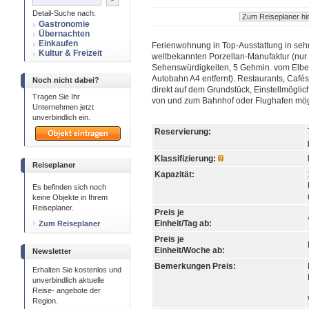
Detail-Suche nach:
Gastronomie
Übernachten
Einkaufen
Ferienwohnung in Top-Ausstattung in sehr
Kultur & Freizeit
weltbekannten Porzellan-Manufaktur (nur 
Sehenswürdigkeiten, 5 Gehmin. vom Elbe
Autobahn A4 entfernt). Restaurants, Caf
Noch nicht dabei?
direkt auf dem Grundstück, Einstellmöglic
Tragen Sie Ihr
von und zum Bahnhof oder Flughafen mög
Unternehmen jetzt
unverbindlich ein.
Reservierung:
Klassifizierung:
Reiseplaner
Kapazität:
Es befinden sich noch
keine Objekte in Ihrem
Reiseplaner.
Preis je
Einheit/Tag ab:
Zum Reiseplaner
Preis je
Einheit/Woche ab:
Newsletter
Bemerkungen Preis:
Erhalten Sie kostenlos und
unverbindlich aktuelle
Reise- angebote der
Region.