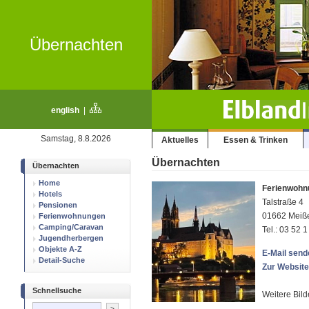
Übernachten
english
|
Samstag, 8.8.2026
Aktuelles
Essen & Trinken
Übernachten
Übernachten
Home
Ferienwohn
Hotels
Talstraße 4
Pensionen
01662 Meiß
Ferienwohnungen
Camping/Caravan
Tel.: 03 52 
Jugendherbergen
Objekte A-Z
E-Mail sende
Detail-Suche
Zur Website
Schnellsuche
Weitere Bild