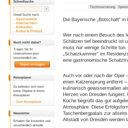
Schnellsuche
Detail-Suche nach:
Die Bayerische „Botschaft“ in
Gastronomie
Übernachten
Einkaufen
Kultur & Freizeit
Wer nach einem Besuch des le
Schätzen tief beeindruckt ist
Noch nicht dabei?
muss nur wenige Schritte tun
Tragen Sie Ihr
„Schatzkammer“ im Residenzsc
Unternehmen jetzt
unverbindlich ein.
eine gastronomische Schatztr
Auch vor oder nach der Oper –
Reiseplaner
einen Katzensprung entfernt – 
Es befinden sich noch
kulinarisch gewissermaßen als
keine Objekte in Ihrem
Herzen von Dresden fungiert. 
Reiseplaner.
Küche begrüßt das gut aufgele
Zum Reiseplaner
Atmosphäre. Diese Erfolgsform
Taschenbergpalais zur allseits
Newsletter
Altstadt von Dresden werden l
Erhalten Sie kostenlos und
unverbindlich aktuelle