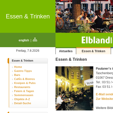
Essen & Trinken
english
|
Freitag, 7.8.2026
Aktuelles
Essen & Trinken
Essen & Trinken
Essen & Trinken
Home
Paulaner's 
Gastro-Tipps
Taschenber
Bars
01067 Dresde
Cafés & Bistros
Tel.: 03 51 /
Kneipen & Pubs
Fax: 03 51 /
Restaurants
Feiern & Tagen
E-Mail sende
Sommeroasen
Zur Website
Objekte A-Z
Detail-Suche
Weitere Bild