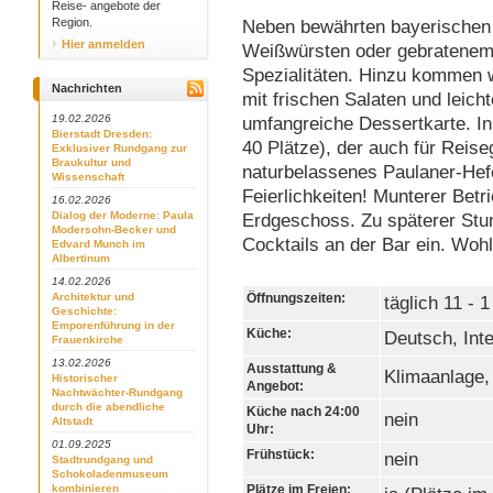
Reise- angebote der
Region.
Neben bewährten bayerischen 
Hier anmelden
Weißwürsten oder gebratenem L
Spezialitäten. Hinzu kommen
Nachrichten
mit frischen Salaten und leich
19.02.2026
umfangreiche Dessertkarte. In
Bierstadt Dresden:
40 Plätze), der auch für Reise
Exklusiver Rundgang zur
Braukultur und
naturbelassenes Paulaner-Hefe
Wissenschaft
Feierlichkeiten! Munterer Bet
16.02.2026
Dialog der Moderne: Paula
Erdgeschoss. Zu späterer Stun
Modersohn-Becker und
Cocktails an der Bar ein. Wo
Edvard Munch im
Albertinum
14.02.2026
Architektur und
Öffnungszeiten:
täglich 11 - 
Geschichte:
Emporenführung in der
Küche:
Deutsch, Inte
Frauenkirche
13.02.2026
Ausstattung &
Klimaanlage,
Historischer
Angebot:
Nachtwächter-Rundgang
durch die abendliche
Küche nach 24:00
nein
Altstadt
Uhr:
01.09.2025
Frühstück:
nein
Stadtrundgang und
Schokoladenmuseum
kombinieren
Plätze im Freien: