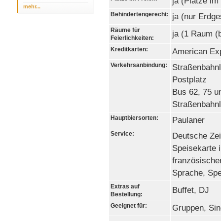
ja (Plätze im
mehr...
Behindertengerecht:
ja (nur Erdg
Räume für
ja (1 Raum (
Feierlichkeiten:
Kreditkarten:
American Exp
Verkehrsanbindung:
Straßenbahnli
Postplatz
Bus 62, 75 un
Straßenbahnli
Hauptbiersorten:
Paulaner
Service:
Deutsche Zei
Speisekarte i
französischer
Sprache, Spe
Extras auf
Buffet, DJ
Bestellung:
Geeignet für:
Gruppen, Sin