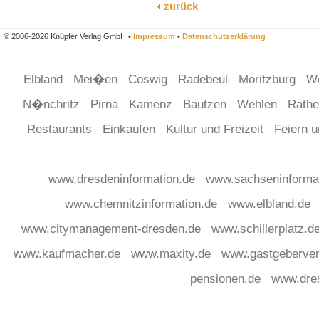
zurück
© 2006-2026 Knüpfer Verlag GmbH •
Impressum
•
Datenschutzerklärung
Elbland
Mei�en
Coswig
Radebeul
Moritzburg
W
N�nchritz
Pirna
Kamenz
Bautzen
Wehlen
Rath
Restaurants
Einkaufen
Kultur und Freizeit
Feiern 
www.dresdeninformation.de
www.sachseninforma
www.chemnitzinformation.de
www.elbland.de
www.citymanagement-dresden.de
www.schillerplatz.d
www.kaufmacher.de
www.maxity.de
www.gastgeberver
pensionen.de
www.dre