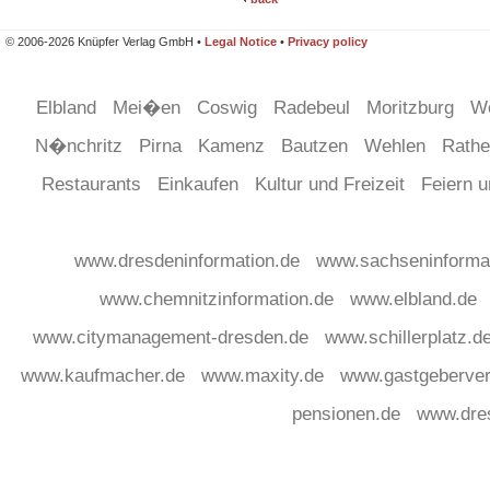
© 2006-2026 Knüpfer Verlag GmbH •
Legal Notice
•
Privacy policy
Elbland
Mei�en
Coswig
Radebeul
Moritzburg
W
N�nchritz
Pirna
Kamenz
Bautzen
Wehlen
Rath
Restaurants
Einkaufen
Kultur und Freizeit
Feiern 
www.dresdeninformation.de
www.sachseninforma
www.chemnitzinformation.de
www.elbland.de
www.citymanagement-dresden.de
www.schillerplatz.d
www.kaufmacher.de
www.maxity.de
www.gastgeberver
pensionen.de
www.dre