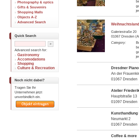
be
Photography & optics
ga
Gifts & Souvenirs
je
Shopping Malls
Objects A-Z
Advanced Search
Weihnachtsland
Galeriestraße 20
Quick Search
01067 Dresden (Al
Category:
B
be
Advanced search for:
ga
Gastronomy
je
Accomodations
Shopping
Culture & Recreation
Dresdner Piano
An der Frauenki
01067 Dresden
Noch nicht dabei?
Tragen Sie Ihr
Atelier Frieder
Unternehmen jetzt
Hauptstraße 13
unverbindlich ein.
01097 Dresden
Kunsthandlung 
Neumarkt 2
01067 Dresden
Coffee & more