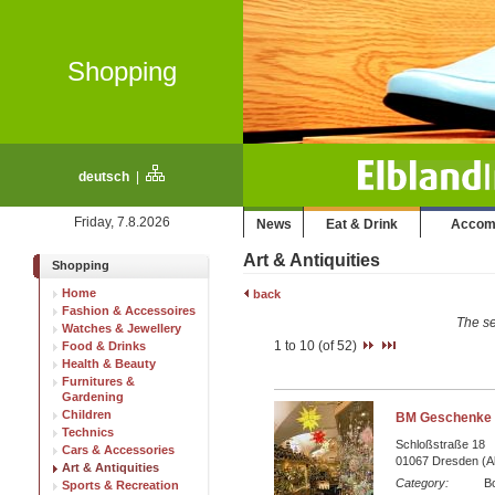
Shopping
deutsch
|
Friday, 7.8.2026
News
Eat & Drink
Accom
Art & Antiquities
Shopping
Home
back
Fashion & Accessoires
The se
Watches & Jewellery
1 to 10 (of 52)
Food & Drinks
Health & Beauty
Furnitures &
Gardening
Children
BM Geschenke 
Technics
Schloßstraße 18
Cars & Accessories
01067 Dresden (Al
Art & Antiquities
Category:
B
Sports & Recreation