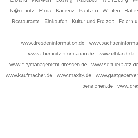
N�nchritz
Pirna
Kamenz
Bautzen
Wehlen
Rath
Restaurants
Einkaufen
Kultur und Freizeit
Feiern 
www.dresdeninformation.de
www.sachseninforma
www.chemnitzinformation.de
www.elbland.de
www.citymanagement-dresden.de
www.schillerplatz.d
www.kaufmacher.de
www.maxity.de
www.gastgeberver
pensionen.de
www.dre