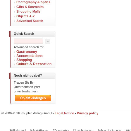
Photography & optics
Gifts & Souvenirs
Shopping Malls
Objects A-Z
Advanced Search
Quick Search
Advanced search for:
Gastronomy
Accomodations
Shopping
Culture & Recreation
Noch nicht dabei?
Tragen Sie Ihr
Unternehmen jetzt
unverbindlich ein.
© 2006-2026 Knüpfer Verlag GmbH •
Legal Notice
•
Privacy policy
Elbland
Mei�en
Coswig
Radebeul
Moritzburg
W