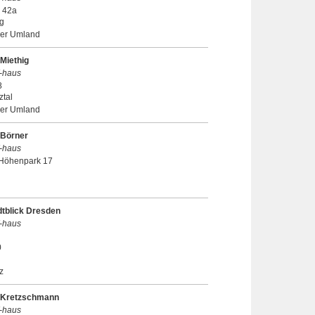
 42a
g
er Umland
Miethig
-haus
8
tal
er Umland
 Börner
-haus
Höhenpark 17
dtblick Dresden
-haus
0
z
 Kretzschmann
-haus