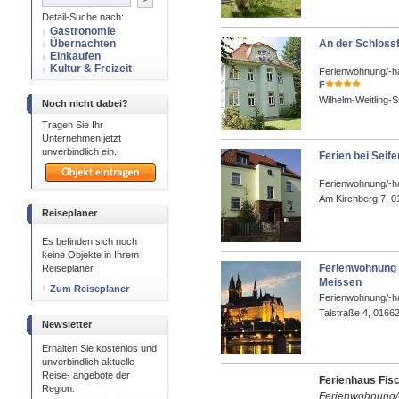
Detail-Suche nach:
Gastronomie
Übernachten
An der Schloss
Einkaufen
Kultur & Freizeit
Ferienwohnung/-h
F
Wilhelm-Weitling-
Noch nicht dabei?
Tragen Sie Ihr
Unternehmen jetzt
unverbindlich ein.
Ferien bei Seife
Ferienwohnung/-h
Am Kirchberg 7, 0
Reiseplaner
Es befinden sich noch
keine Objekte in Ihrem
Ferienwohnung
Reiseplaner.
Meissen
Zum Reiseplaner
Ferienwohnung/-h
Talstraße 4, 0166
Newsletter
Erhalten Sie kostenlos und
unverbindlich aktuelle
Reise- angebote der
Ferienhaus Fis
Region.
Ferienwohnung/