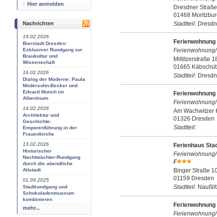
Hier anmelden
Dresdner Straße
01468 Moritzbur
Nachrichten
Stadtteil:
Dresdn
19.02.2026
Ferienwohnung 
Bierstadt Dresden:
Exklusiver Rundgang zur
Ferienwohnung/
Braukultur und
Miltitzerstraße 1
Wissenschaft
01665 Käbschütz
16.02.2026
Stadtteil:
Dresdn
Dialog der Moderne: Paula
Modersohn-Becker und
Edvard Munch im
Ferienwohnung
Albertinum
Ferienwohnung/
14.02.2026
Am Wachwitzer 
Architektur und
01326 Dresden
Geschichte:
Stadtteil:
Emporenführung in der
Frauenkirche
13.02.2026
Ferienhaus Sta
Historischer
Ferienwohnung/
Nachtwächter-Rundgang
F
durch die abendliche
Altstadt
Binger Straße 1
01159 Dresden
01.09.2025
Stadtteil:
Naußlit
Stadtrundgang und
Schokoladenmuseum
kombinieren
Ferienwohnung
mehr...
Ferienwohnung/