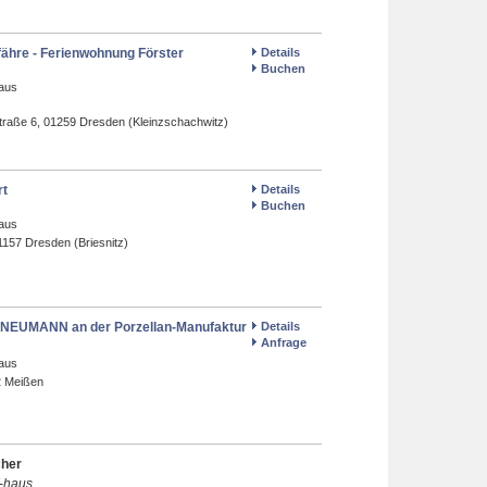
fähre - Ferienwohnung Förster
Details
Buchen
aus
Straße 6, 01259 Dresden (Kleinzschachwitz)
rt
Details
Buchen
aus
1157 Dresden (Briesnitz)
 NEUMANN an der Porzellan-Manufaktur
Details
Anfrage
aus
2 Meißen
cher
-haus