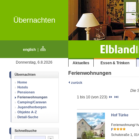
Übernachten
english
|
Donnerstag, 6.8.2026
Aktuelles
Essen & Trinken
Ferienwohnungen
Übernachten
Home
zurück
Hotels
Die S
Pensionen
1 bis 10 (von 223)
Ferienwohnungen
Camping/Caravan
Jugendherbergen
Objekte A-Z
Hof Türke
Detail-Suche
Ferienwohnung/-h
F
Schnellsuche
Schulstraße 1, 01