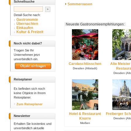
Schnellsuche
Sommeroasen
Detail-Suche nach:
Gastronomie
Übernachten
Neueste Gastronomieempfehlungen:
Einkaufen
Kultur & Freizeit
Noch nicht dabei?
Tragen Sie Ihr
Unternehmen jetzt
unverbindlich ein.
Carolaschlösschen
Alte Meister
Restaur
Dresden (Altstadt)
Dresden (Alts
Reiseplaner
Es befinden sich noch
keine Objekte in Ihrem
Reiseplaner.
Zum Reiseplaner
Hotel & Restaurant
Freiberger Sc
Newsletter
Knorre
Dresden (Alts
Meißen
Erhalten Sie kostenlos und
unverbindlich aktuelle