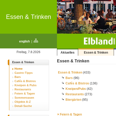
Essen & Trinken
english
|
Freitag, 7.8.2026
Aktuelles
Essen & Trinken
Essen & Trinken
Essen & Trinken
Home
Essen & Trinken
(433)
Gastro-Tipps
Bars
Bars
(96)
Cafés & Bistros
Cafés & Bistros
(136)
Kneipen & Pubs
Kneipen/Pubs
(42)
Restaurants
Feiern & Tagen
Restaurants
(273)
Sommeroasen
Biergärten
(95)
Objekte A-Z
Detail-Suche
Feiern & Tagen