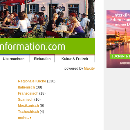
Übernachten
Einkaufen
Kultur & Freizeit
powered by
Maxity
Regionale Küche
(130)
Italienisch
(38)
Französisch
(18)
Spanisch
(10)
Mexikanisch
(6)
Tschechisch
(4)
mehr...