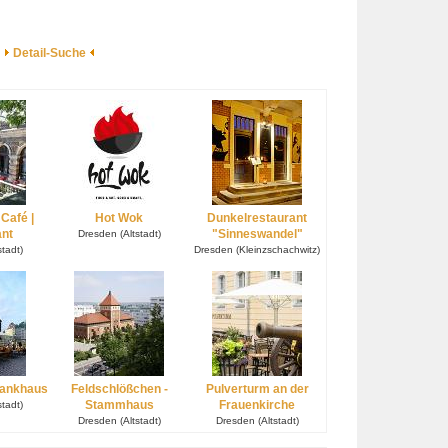
Detail-Suche
 Café |
Hot Wok
Dunkelrestaurant
ant
"Sinneswandel"
Dresden (Altstadt)
tadt)
Dresden (Kleinzschachwitz)
hankhaus
Feldschlößchen -
Pulverturm an der
Stammhaus
Frauenkirche
tadt)
Dresden (Altstadt)
Dresden (Altstadt)