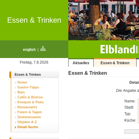
Essen & Trinken
english
|
Freitag, 7.8.2026
Aktuelles
Essen & Trinken
Essen & Trinken
Essen & Trinken
Home
Detai
Gastro-Tipps
Die Angabe di
Bars
Cafés & Bistros
Name:
Kneipen & Pubs
Restaurants
Stadt:
Feiern & Tagen
Typ:
Sommeroasen
Küche:
Objekte A-Z
Detail-Suche