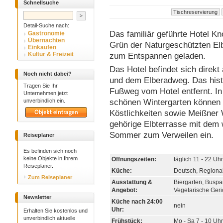
Schnellsuche
Detail-Suche nach:
Das familiär geführte Hotel Kno
Gastronomie
Übernachten
Grün der Naturgeschützten Elbw
Einkaufen
Kultur & Freizeit
zum Entspannen geladen.
Das Hotel befindet sich direk
Noch nicht dabei?
und dem Elberadweg. Das histo
Tragen Sie Ihr
Fußweg vom Hotel entfernt. I
Unternehmen jetzt
unverbindlich ein.
schönen Wintergarten können 
Köstlichkeiten sowie Meißner
gehörige Elbterrasse mit dem
Sommer zum Verweilen ein.
Reiseplaner
Es befinden sich noch
keine Objekte in Ihrem
Öffnungszeiten:
täglich 11 - 22 Uhr
Reiseplaner.
Küche:
Deutsch, Regiona
Zum Reiseplaner
Ausstattung &
Biergarten, Buspar
Angebot:
Vegetarische Geri
Newsletter
Küche nach 24:00
nein
Uhr:
Erhalten Sie kostenlos und
unverbindlich aktuelle
Frühstück:
Mo - Sa 7 - 10 Uhr