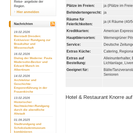
Reise- angebote der
Plätze im Freien:
ja (Plätze im Frei
Region.
Hier anmelden
Behindertengerecht:
ja
Räume für
ja (4 Räume (40/5
Nachrichten
Feierlichkeiten:
Kreditkarten:
American Express,
19.02.2026
Bierstadt Dresden:
Hauptbiersorten:
Wernesgrüner Pil
Exklusiver Rundgang zur
Braukultur und
Service:
Deutsche Zeitung
Wissenschaft
Extras Küche:
Catering, Regiona
16.02.2026
Extras auf
Alleinunterhalter,
Dialog der Moderne: Paula
Modersohn-Becker und
Bestellung:
Lichtanlage, Liv
Edvard Munch im
Geeignet für:
Bälle/Tanzveranst
Albertinum
Senioren
14.02.2026
Architektur und
Geschichte:
Emporenführung in der
Frauenkirche
Hotel & Restaurant Knorre auf
13.02.2026
Historischer
Nachtwächter-Rundgang
durch die abendliche
Altstadt
01.09.2025
Stadtrundgang und
Schokoladenmuseum
kombinieren