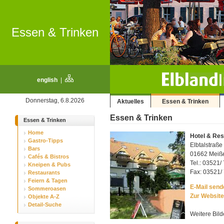
Essen & Trinken
english
|
Donnerstag, 6.8.2026
Aktuelles
Essen & Trinken
Essen & Trinken
Essen & Trinken
Home
Hotel & Res
Gastro-Tipps
Elbtalstraße
Bars
01662 Meiß
Cafés & Bistros
Tel.: 03521/
Kneipen & Pubs
Fax: 03521/ 
Restaurants
Feiern & Tagen
E-Mail sende
Sommeroasen
Zur Website
Objekte A-Z
Detail-Suche
Weitere Bild